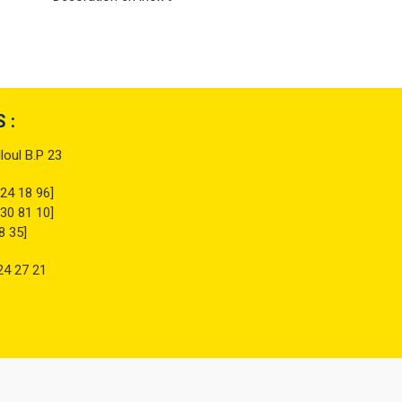
 :
lloul B.P 23
 24 18 96]
 30 81 10]
8 35]
24 27 21